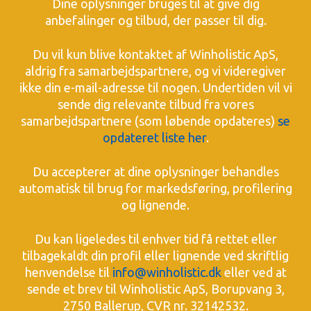
Dine oplysninger bruges til at give dig
anbefalinger og tilbud, der passer til dig.
Du vil kun blive kontaktet af Winholistic ApS,
aldrig fra samarbejdspartnere, og vi videregiver
ikke din e-mail-adresse til nogen. Undertiden vil vi
sende dig relevante tilbud fra vores
samarbejdspartnere (som løbende opdateres)
se
opdateret liste her
.
Du accepterer at dine oplysninger behandles
automatisk til brug for markedsføring, profilering
og lignende.
Du kan ligeledes til enhver tid få rettet eller
tilbagekaldt din profil eller lignende ved skriftlig
henvendelse til
info@winholistic.dk
eller ved at
sende et brev til Winholistic ApS, Borupvang 3,
2750 Ballerup, CVR nr. 32142532.