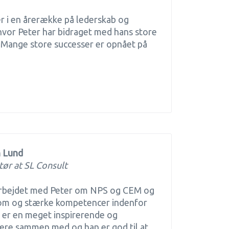
r i en årerække på lederskab og
hvor Peter har bidraget med hans store
. Mange store successer er opnået på
 Lund
tør at SL Consult
marbejdet med Peter om NPS og CEM og
 om og stærke kompetencer indenfor
 er en meget inspirerende og
ære sammen med og han er god til at