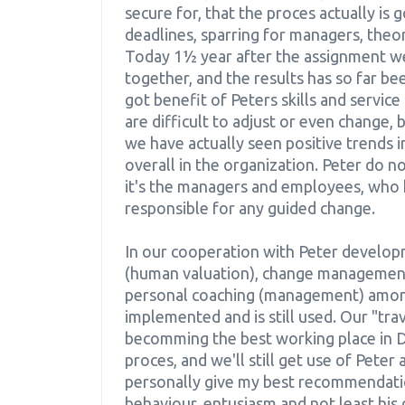
secure for, that the proces actually is
deadlines, sparring for managers, theori
Today 1½ year after the assignment we'
together, and the results has so far b
got benefit of Peters skills and service -
are difficult to adjust or even change, b
we have actually seen positive trends
overall in the organization. Peter do n
it's the managers and employees, who h
responsible for any guided change.
In our cooperation with Peter develop
(human valuation), change management
personal coaching (management) amon
implemented and is still used. Our "tra
becomming the best working place in 
proces, and we'll still get use of Peter 
personally give my best recommendation 
behaviour, entusiasm and not least his