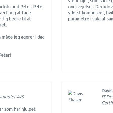
værktøjer, som satte 
forløb med Peter. Peter
overvejelser. Derudov
lært mig at tage
yderst kompetent, hvil
lig bedre til at
parametre i valg af sa
ret.
n måde jeg agerer i dag
Peter!
Davis
smedier A/S
IT De
Certi
er som har hjulpet