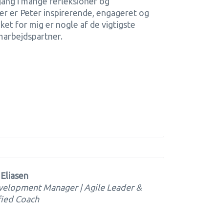
gang i mange refleksioner og
er er Peter inspirerende, engageret og
ket for mig er nogle af de vigtigste
marbejdspartner.
 Eliasen
velopment Manager | Agile Leader &
fied Coach