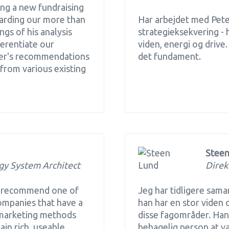
ng a new fundraising
garding our more than
Har arbejdet med Pete
gs of his analysis
strategieksekvering - 
erentiate our
viden, energi og drive
ter's recommendations
det fundament.
from various existing
Steen
gy System Architect
Direk
to recommend one of
Jeg har tidligere sa
companies that have a
han har en stor viden
 marketing methods
disse fagområder. Han
ain rich, useable
behagelig person at v