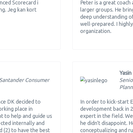
nced Scorecard i
Peter is a great coach
ng. Jeg kan kort
larger groups. He brin
deep understanding of
well-prepared. I high
organization.
Yasin
 Santander Consumer
Senio
Plann
ce DK decided to
In order to kick-start
rking place in
development back in 2
t to help and guide us
expert in the field. W
ected internally and
he didn't disappoint. H
d (2) to have the best
conceptualizing and r