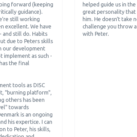
 going forward (keeping
helped guide us in the 
tically guidance).
great personality that
re still working
him. He doesn't take n
een excellent. We have
challenge you throw a
 and still do. Habits
with Peter.
ut due to Peters skills
 in our development
ot implement as such -
as the final
ment tools as DISC
, "burning platform",
g others has been
vel" towards
Denmark is an ongoing
and his expertice. I can
to Peter, his skills,
 dedication and