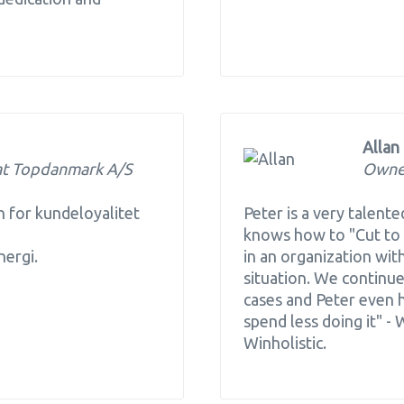
Allan 
at Topdanmark A/S
Owner
en for kundeloyalitet
Peter is a very talent
knows how to "Cut to 
nergi.
in an organization with
situation. We continu
cases and Peter even
spend less doing it" 
Winholistic.