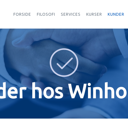
FORSIDE
FILOSOFI
SERVICES
KURSER
KUNDER
er hos Winhol